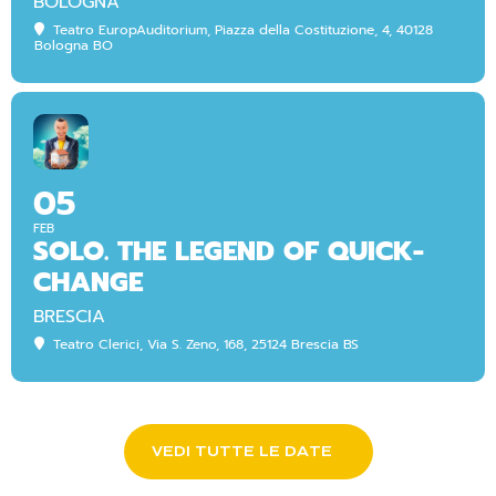
BOLOGNA
Teatro EuropAuditorium
, Piazza della Costituzione, 4, 40128
Bologna BO
05
FEB
SOLO. THE LEGEND OF QUICK-
CHANGE
BRESCIA
Teatro Clerici
, Via S. Zeno, 168, 25124 Brescia BS
VEDI TUTTE LE DATE