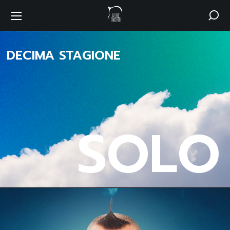
DECIMA STAGIONE
S
O
L
O