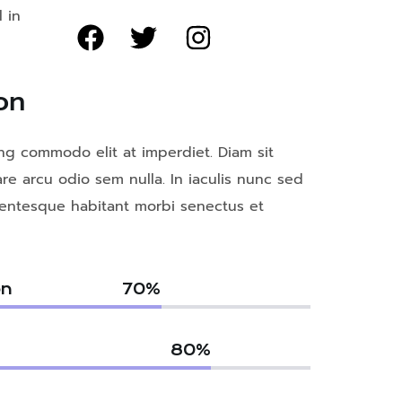
 in
on
ng commodo elit at imperdiet. Diam sit
are arcu odio sem nulla. In iaculis nunc sed
llentesque habitant morbi senectus et
on
70
%
80
%