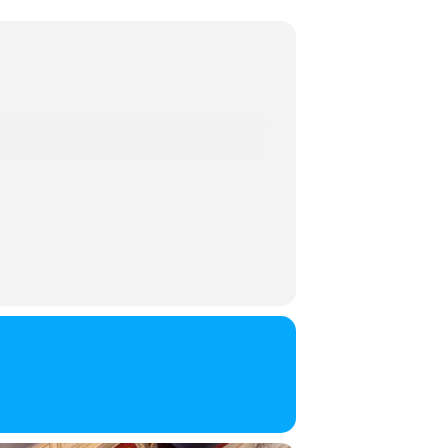
ante storia d’amore. Immergetevi nel
utto, un’isola felice nella Germania