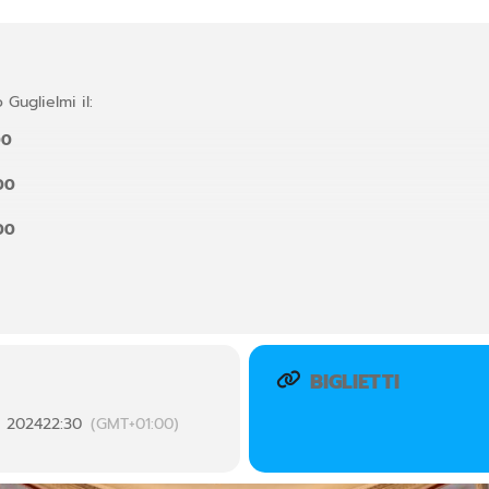
 Guglielmi il:
00
00
00
 che mescola brani musicali iconici come “Cabaret” con una tocc
ata Berlino degli anni ’30, una città, ai tempi, all’avanguardia su t
do il nazismo.
BIGLIETTI
 2024
22:30
(GMT+01:00)