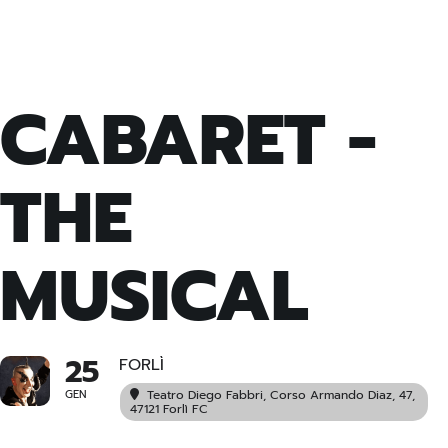
CABARET -
THE
MUSICAL
25
FORLÌ
GEN
Teatro Diego Fabbri
, Corso Armando Diaz, 47,
47121 Forlì FC