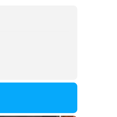
ante storia d’amore. Immergetevi nel
utto, un’isola felice nella Germania