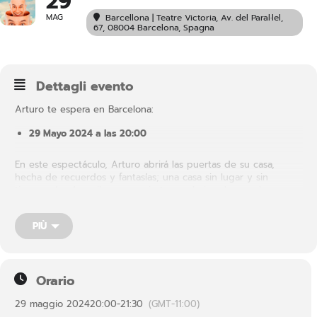
29
MAG
Barcellona | Teatre Victoria
, Av. del Paral·lel,
67, 08004 Barcelona, Spagna
Dettagli evento
Arturo te espera en Barcelona:
29 Mayo 2024 a las 20:00
En este espectáculo, Arturo abrirá las puertas de su casa,
hecha de recuerdos y fantasías; una casa sin lugar y sin
tiempo, donde arriba se convierte en abajo y las escaleras se
bajan para subir. Dentro de cada uno de nosotros existe una
casa como esta, donde cada una de las habitaciones cuenta un
PIÙ
aspecto diferente de nuestro ser. Es una casa secreta, sin
presente, pasado y futuro, donde guardamos los sueños y los
deseos.
Orario
29 maggio 2024
20:00
-
21:30
(GMT-11:00)