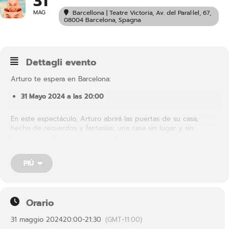
31
MAG
Barcellona | Teatre Victoria
, Av. del Paral·lel, 67,
08004 Barcelona, Spagna
Dettagli evento
Arturo te espera en Barcelona:
31 Mayo 2024 a las 20:00
En este espectáculo, Arturo abrirá las puertas de su casa,
hecha de recuerdos y fantasías; una casa sin lugar y sin
tiempo, donde arriba se convierte en abajo y las escaleras se
bajan para subir. Dentro de cada uno de nosotros existe una
casa como esta, donde cada una de las habitaciones cuenta un
PIÙ
aspecto diferente de nuestro ser. Es una casa secreta, sin
presente, pasado y futuro, donde guardamos los sueños y los
deseos.
Orario
31 maggio 2024
20:00
-
21:30
(GMT-11:00)