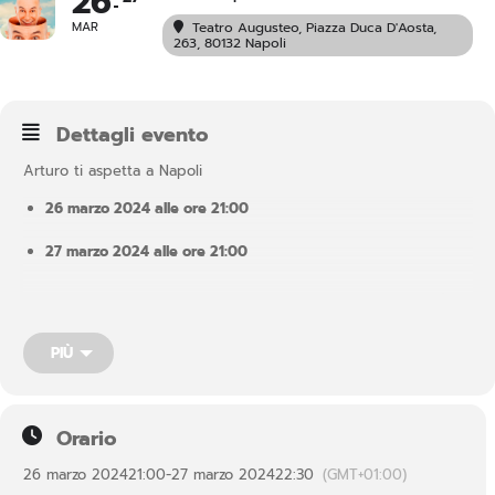
26
MAR
Teatro Augusteo
, Piazza Duca D'Aosta,
263, 80132 Napoli
Dettagli evento
Arturo ti aspetta a Napoli
26 marzo 2024 alle ore 21:00
27 marzo 2024 alle ore 21:00
In questo spettacolo, Arturo aprirà le porte della sua casa, fatta
di ricordi e di fantasie; una casa senza luogo e senza tempo, in
cui il sopra diventa il sotto e le scale si scendono per salire.
PIÙ
Dentro ciascuno di noi esiste una casa come questa, dove
ognuna delle stanze racconta un aspetto diverso del nostro
essere. È una casa segreta, senza presente, passato e futuro, in
cui conserviamo i sogni e i desideri….
Orario
26 marzo 2024
21:00
-
27 marzo 2024
22:30
(GMT+01:00)