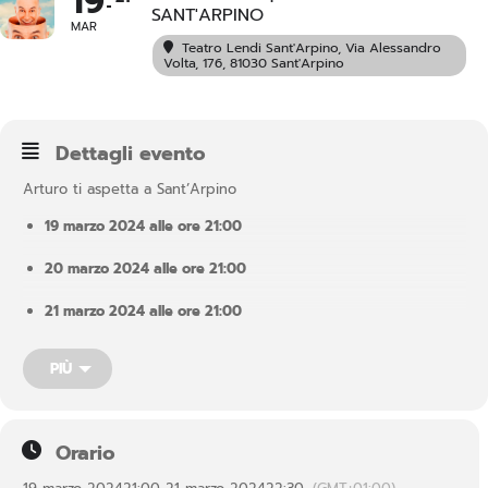
19
SANT'ARPINO
MAR
Teatro Lendi Sant'Arpino
, Via Alessandro
Volta, 176, 81030 Sant'Arpino
Dettagli evento
Arturo ti aspetta a Sant’Arpino
19 marzo 2024 alle ore 21:00
20 marzo 2024 alle ore 21:00
21 marzo 2024 alle ore 21:00
In questo spettacolo, Arturo aprirà le porte della sua casa, fatta
PIÙ
di ricordi e di fantasie; una casa senza luogo e senza tempo, in
cui il sopra diventa il sotto e le scale si scendono per salire.
Dentro ciascuno di noi esiste una casa come questa, dove
ognuna delle stanze racconta un aspetto diverso del nostro
Orario
essere. È una casa segreta, senza presente, passato e futuro, in
cui conserviamo i sogni e i desideri….