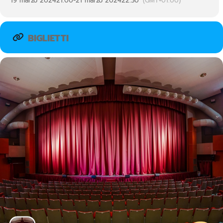
19 marzo 2024
21:00
-
21 marzo 2024
22:30
(GMT+01:00)
BIGLIETTI