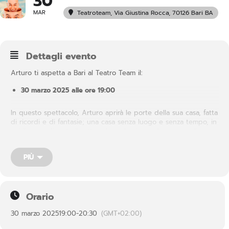
30
MAR
Teatroteam
, Via Giustina Rocca, 70126 Bari BA
Dettagli evento
Arturo ti aspetta a Bari al Teatro Team il:
30 marzo 2025 alle ore 19:00
In questo spettacolo, Arturo aprirà le porte della sua casa, fatta
di ricordi e di fantasie; una casa senza luogo e senza tempo, in
cui il sopra diventa il sotto e le scale si scendono per salire.
Dentro ciascuno di noi esiste una casa come questa, dove
ognuna delle stanze racconta un aspetto diverso del nostro
PIÙ
essere. È una casa segreta, senza presente, passato e futuro, in
cui conserviamo i sogni e i desideri….
Orario
30 marzo 2025
19:00
-
20:30
(GMT+02:00)