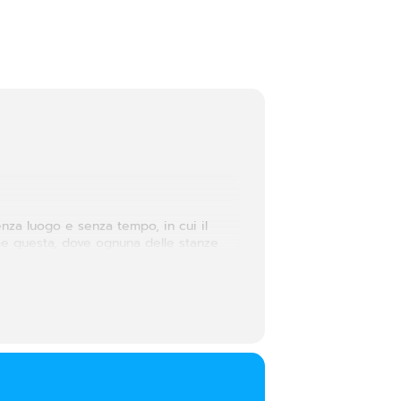
enza luogo e senza tempo, in cui il
ome questa, dove ognuna delle stanze
o, in cui conserviamo i sogni e