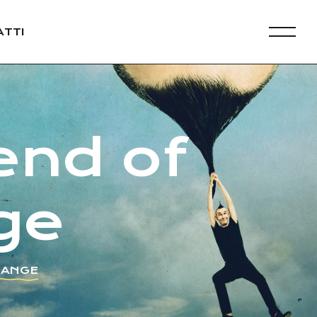
TTI
end of
ge
HANGE