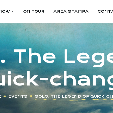
HOW
ON TOUR
AREA STAMPA
CONTA
 The Leg
uick-chan
E
EVENTS
SOLO. THE LEGEND OF QUICK-C