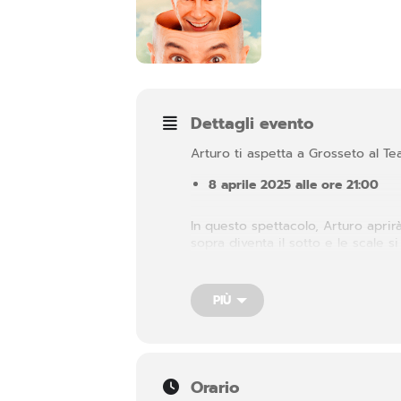
Dettagli evento
Arturo ti aspetta a Grosseto al Te
8 aprile 2025 alle ore 21:00
In questo spettacolo, Arturo aprirà
sopra diventa il sotto e le scale
racconta un aspetto diverso del n
i desideri….
PIÙ
Orario