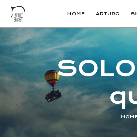
HOME
ARTURO
S
SOLO.
q
HOM