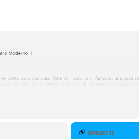
atro Moderno il:
 le porte della sua casa, fatta di ricordi e di fantasie; una casa s
 si scendono per salire. Dentro ciascuno di noi esiste una casa c
ostro essere. È una casa segreta, senza presente, passato e futur
BIGLIETTI