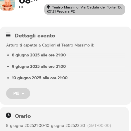
08
GIU
Teatro Massimo
, Via Caduta del Forte, 15,
65121 Pescara PE
Dettagli evento
Arturo ti aspetta a Cagliari al Teatro Massimo il:
8 giugno 2025 alle ore 21:00
9 giugno 2025 alle ore 21:00
10 giugno 2025 alle ore 21:00
In questo spettacolo, Arturo aprirà le porte della sua casa, fatta
PIÙ
di ricordi e di fantasie; una casa senza luogo e senza tempo, in
cui il sopra diventa il sotto e le scale si scendono per salire.
Dentro ciascuno di noi esiste una casa come questa, dove
ognuna delle stanze racconta un aspetto diverso del nostro
Orario
essere. È una casa segreta, senza presente, passato e futuro, in
cui conserviamo i sogni e i desideri….
8 giugno 2025
21:00
-
10 giugno 2025
22:30
(GMT+00:00)