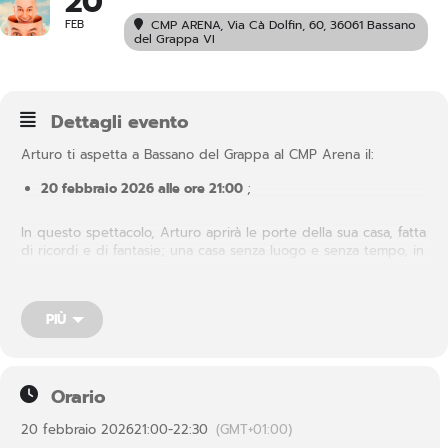
20
FEB
CMP ARENA
, Via Cà Dolfin, 60, 36061 Bassano
del Grappa VI
Dettagli evento
Arturo ti aspetta a Bassano del Grappa al CMP Arena il:
20 febbraio 2026 alle ore 21:00
;
In questo spettacolo, Arturo aprirà le porte della sua casa, fatta
di ricordi e di fantasie; una casa senza luogo e senza tempo, in
cui il sopra diventa il sotto e le scale si scendono per salire.
Dentro ciascuno di noi esiste una casa come questa, dove
ognuna delle stanze racconta un aspetto diverso del nostro
PIÙ
essere. È una casa segreta, senza presente, passato e futuro, in
cui conserviamo i sogni e i desideri….
Orario
20 febbraio 2026
21:00
-
22:30
(GMT+01:00)