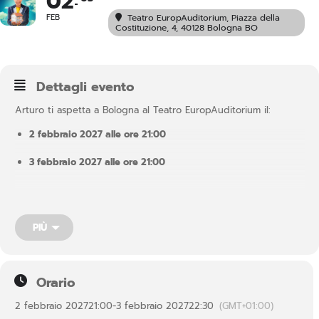
02
FEB
Teatro EuropAuditorium
, Piazza della
Costituzione, 4, 40128 Bologna BO
Dettagli evento
Arturo ti aspetta a Bologna al Teatro EuropAuditorium il:
2 febbraio 2027 alle ore 21:00
3 febbraio 2027 alle ore 21:00
In questo spettacolo, Arturo aprirà le porte della sua casa, fatta
di ricordi e di fantasie; una casa senza luogo e senza tempo, in
cui il sopra diventa il sotto e le scale si scendono per salire.
PIÙ
Dentro ciascuno di noi esiste una casa come questa, dove
ognuna delle stanze racconta un aspetto diverso del nostro
essere. È una casa segreta, senza presente, passato e futuro, in
cui conserviamo i sogni e i desideri….
Orario
2 febbraio 2027
21:00
-
3 febbraio 2027
22:30
(GMT+01:00)