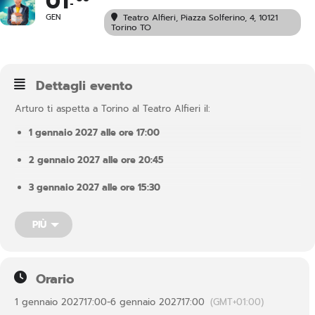
01
GEN
Teatro Alfieri
, Piazza Solferino, 4, 10121
Torino TO
Dettagli evento
Arturo ti aspetta a Torino al Teatro Alfieri il:
1 gennaio 2027
alle ore
17:00
2 gennaio 2027
alle ore
20:45
3 gennaio 2027
alle ore
15:30
5 gennaio 2027 alle ore 20:45
PIÙ
6 gennaio 2027 alle ore 15:30
In questo spettacolo, Arturo aprirà le porte della sua casa, fatta
Orario
di ricordi e di fantasie; una casa senza luogo e senza tempo, in
cui il sopra diventa il sotto e le scale si scendono per salire.
1 gennaio 2027
17:00
-
6 gennaio 2027
17:00
(GMT+01:00)
Dentro ciascuno di noi esiste una casa come questa, dove