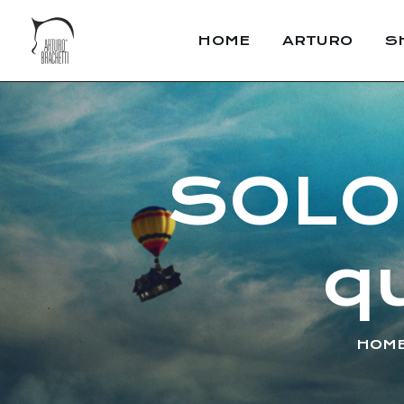
HOME
ARTURO
S
SOLO.
q
HOM