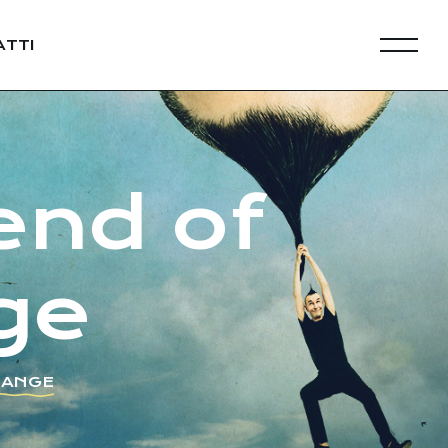
TTI
end of
ge
HANGE