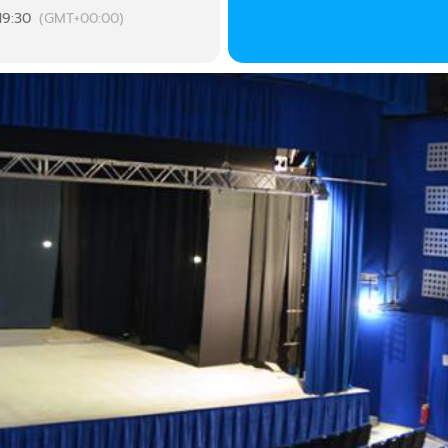
19:30
(GMT+00:00)
 21:00
 le porte della sua casa, fatta di ricordi e di fantasie; una casa s
 si scendono per salire. Dentro ciascuno di noi esiste una casa c
ostro essere. È una casa segreta, senza presente, passato e futur