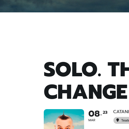
SOLO. T
CHANGE
08
CATAN
23
MAR
Teat