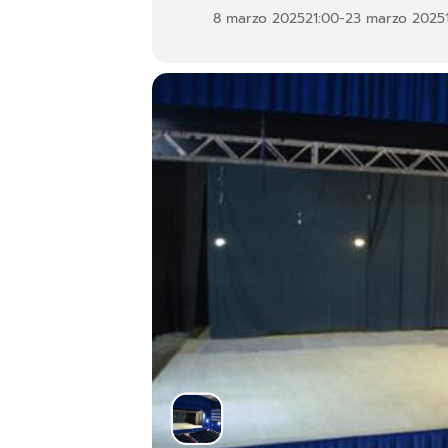
21 marzo 2025 alle ore 21:00
8 marzo 2025
21:00
-
23 marzo 2025
22 marzo 2025 alle ore 17:30 e
23 marzo 2025 alle ore 18:00
In questo spettacolo, Arturo aprirà
sopra diventa il sotto e le scale
racconta un aspetto diverso del n
i desideri….