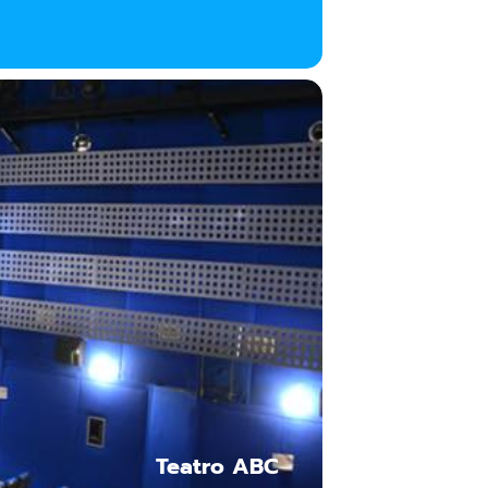
enza luogo e senza tempo, in cui il
ome questa, dove ognuna delle stanze
o, in cui conserviamo i sogni e
Teatro ABC