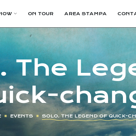
HOW
ON TOUR
AREA STAMPA
CONTA
 The Leg
uick-chan
E
EVENTS
SOLO. THE LEGEND OF QUICK-C