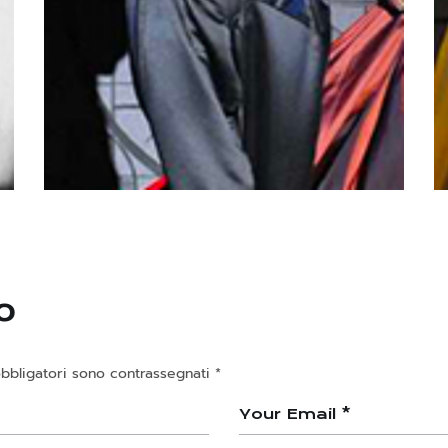
Ciak
Gli universi di Arturo
o
obbligatori sono contrassegnati
*