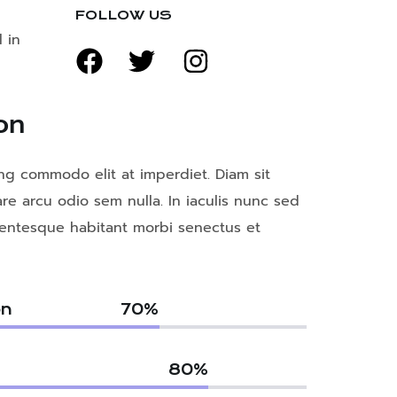
FOLLOW US
 in
on
ng commodo elit at imperdiet. Diam sit
are arcu odio sem nulla. In iaculis nunc sed
llentesque habitant morbi senectus et
on
70
%
80
%