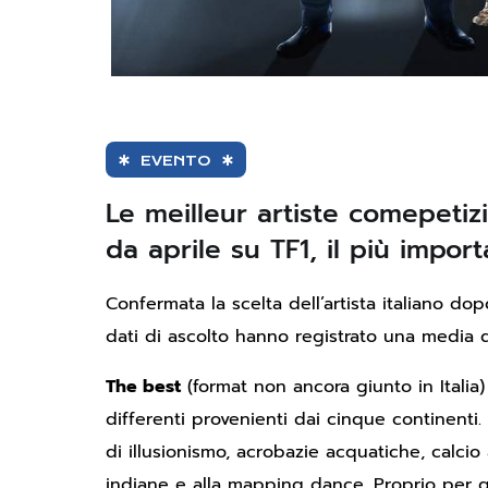
EVENTO
Le meilleur artiste comepetiz
da aprile su TF1, il più impor
Confermata la scelta dell’artista italiano dop
dati di ascolto hanno registrato una media d
The best
(format non ancora giunto in Italia)
differenti provenienti dai cinque continenti
di illusionismo, acrobazie acquatiche, calcio
indiane e alla mapping dance. Proprio per que