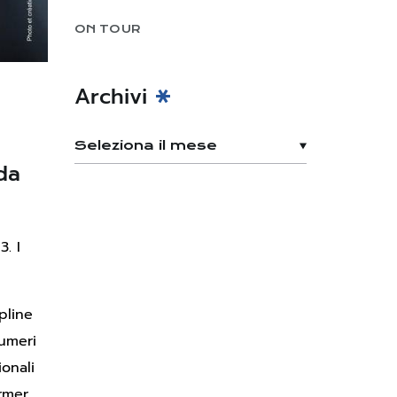
ON TOUR
Archivi
da
3. I
pline
numeri
ionali
ormer