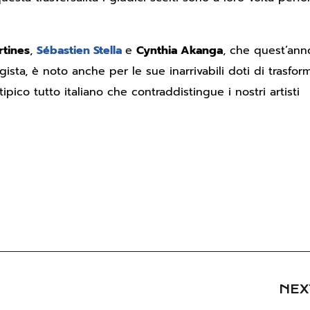
rtines
,
Sébastien Stella
e
Cynthia Akanga
, che quest’ann
egista, è noto anche per le sue inarrivabili doti di trasfor
ipico tutto italiano che contraddistingue i nostri artisti
NEX