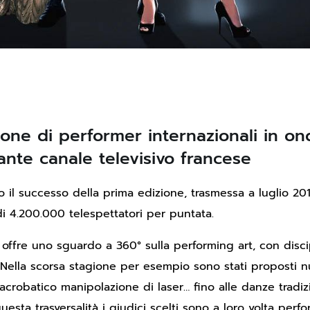
ione di performer internazionali in on
tante canale televisivo francese
o il successo della prima edizione, trasmessa a luglio 201
i 4.200.000 telespettatori per puntata.
 offre uno sguardo a 360° sulla performing art, con disci
. Nella scorsa stagione per esempio sono stati proposti 
 acrobatico manipolazione di laser… fino alle danze tradiz
sta trasversalità i giudici scelti sono a loro volta perf