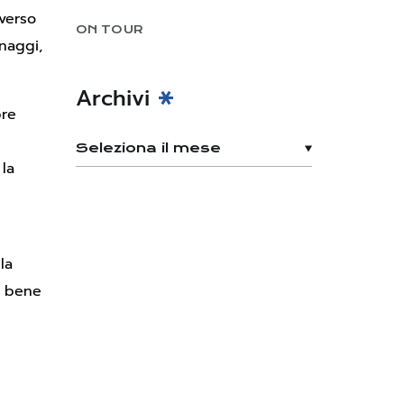
averso
ON TOUR
naggi,
Archivi
bre
 la
la
ra bene