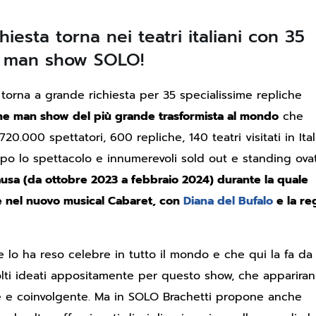
iesta torna nei teatri italiani con 35
ne man show SOLO!
rna a grande richiesta per 35 specialissime repliche
ne man show del più grande trasformista al mondo
che
0.000 spettatori, 600 repliche, 140 teatri visitati in Ita
opo lo spettacolo e innumerevoli sold out e standing ovat
sa (da ottobre 2023 a febbraio 2024) durante la quale
e nel nuovo musical Cabaret, con
Diana del Bufalo
e la re
he lo ha reso celebre in tutto il mondo e che qui la fa da
lti ideati appositamente per questo show, che apparira
nte e coinvolgente. Ma in SOLO Brachetti propone anche