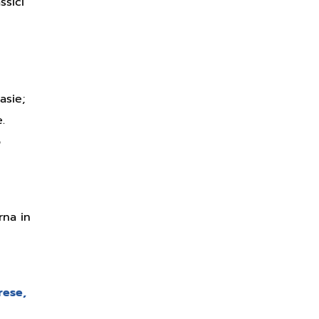
ssici
asie;
.
o
rna in
rese,