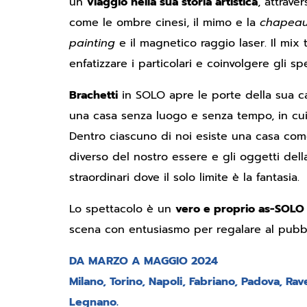
un
viaggio nella sua storia artistica
, attraver
come le ombre cinesi, il mimo e la
chapeau
painting
e il magnetico raggio laser. Il mix
enfatizzare i particolari e coinvolgere gli spe
Brachetti
in SOLO apre le porte della sua casa
una casa senza luogo e senza tempo, in cui i
Dentro ciascuno di noi esiste una casa co
diverso del nostro essere e gli oggetti del
straordinari dove il solo limite è la fantasia.
Lo spettacolo è un
vero e proprio as-SOLO
scena con entusiasmo per regalare al pubbl
DA MARZO A MAGGIO 2024
Milano, Torino, Napoli, Fabriano, Padova, Rav
Legnano.