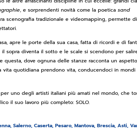
so le altre affascinanti discipline in cui eccelle: grandi cla
graphie
, e sorprendenti novità come la poetica
sand
 tra scenografia tradizionale e videomapping, permette di
ttatori.
, apre le porte della sua casa, fatta di ricordi e di fant
l sopra diventa il sotto e le scale si scendono per salire
me questa, dove ognuna delle stanze racconta un aspett
la vita quotidiana prendono vita, conducendoci in mondi
per uno degli artisti italiani più amati nel mondo, che to
ico il suo lavoro più completo: SOLO.
enna, Salerno, Caserta, Pesaro, Mantova, Brescia, Asti, Va