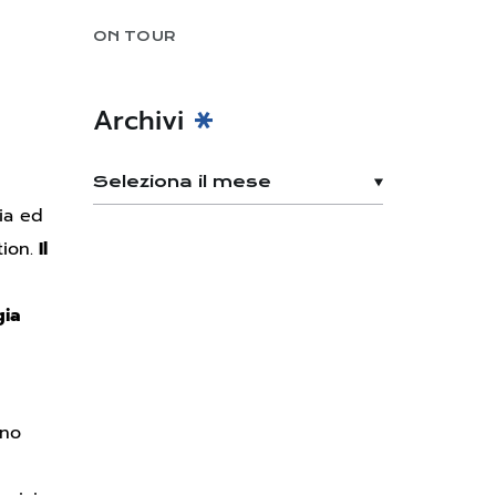
ON TOUR
Archivi
lia ed
ion.
Il
gia
nno