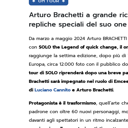
ON TOUR
Arturo Brachetti a grande rich
repliche speciali del suo o
Da marzo a maggio 2024 Arturo BRACHETTI to
con
SOLO the Legend of quick change, il o
raggiunge la settima edizione, dopo più di 72
Europa, circa 12.000 foto con il pubblico d
tour di SOLO riprenderà dopo una breve pau
Brachetti sarà impegnato nel ruolo di Emce
di
Luciano Cannito
e Arturo Brachetti.
Protagonista è il
trasformismo
, quell’arte c
padrone con oltre 60 nuovi personaggi, mo
davanti agli spettatori in un ritmo incalza