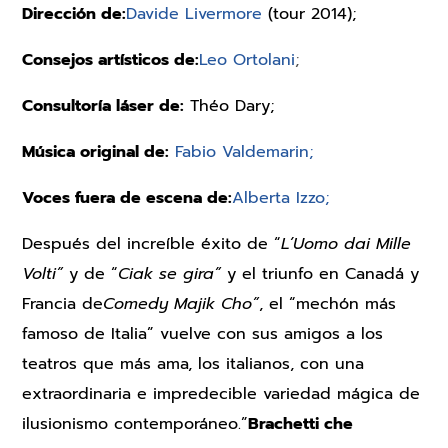
Dirección de:
Davide Livermore
(tour 2014);
Consejos artísticos de:
Leo Ortolani
;
Consultoría láser de:
Théo Dary;
Música original de:
Fabio Valdemarin;
Voces fuera de escena de:
Alberta Izzo;
Después del increíble éxito de “
L’Uomo dai Mille
Volti”
y de “
Ciak se gira”
y el triunfo en Canadá y
Francia de
Comedy Majik Cho”
, el “mechón más
famoso de Italia” vuelve con sus amigos a los
teatros que más ama, los italianos, con una
extraordinaria e impredecible variedad mágica de
ilusionismo contemporáneo.”
Brachetti che