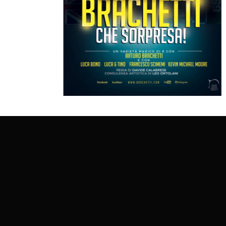
ti
Brachetti che sorpresa!
QUICK - CHANGE
SHOW