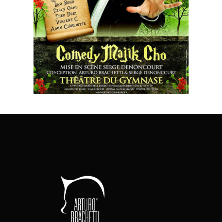
Comedy Majik Cho
C
QUICK - CHANGE
SHOW