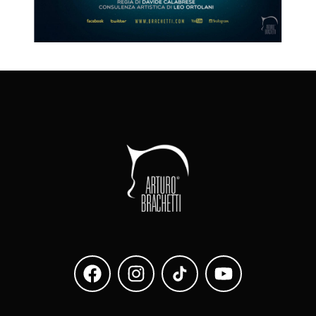
Brachetti che sorpresa!
QUICK - CHANGE
SHOW