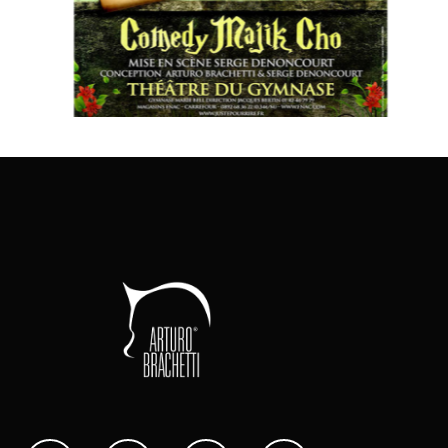
Comedy Majik Cho
C
QUICK - CHANGE
SHOW