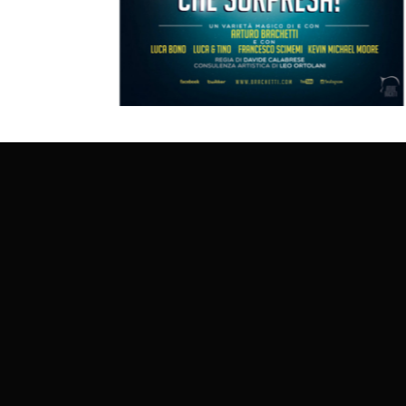
ti
Brachetti che sorpresa!
QUICK - CHANGE
SHOW