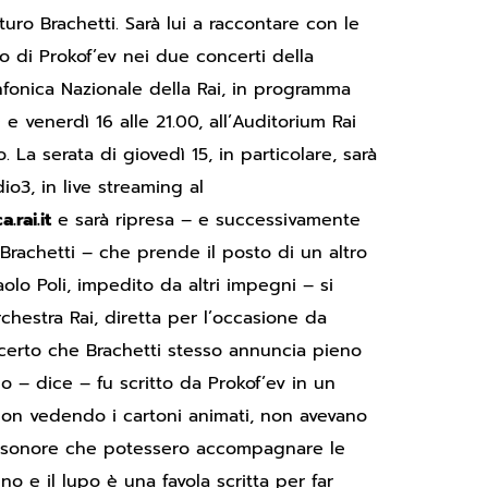
uro Brachetti. Sarà lui a raccontare con le
o di Prokof’ev nei due concerti della
nfonica Nazionale della Rai, in programma
 e venerdì 16 alle 21.00, all’Auditorium Rai
. La serata di giovedì 15, in particolare, sarà
io3, in live streaming al
.rai.it
e sarà ripresa – e successivamente
 Brachetti – che prende il posto di un altro
lo Poli, impedito da altri impegni – si
chestra Rai, diretta per l’occasione da
certo che Brachetti stesso annuncia pieno
po – dice – fu scritto da Prokof’ev in un
non vedendo i cartoni animati, non avevano
e sonore che potessero accompagnare le
ino e il lupo è una favola scritta per far