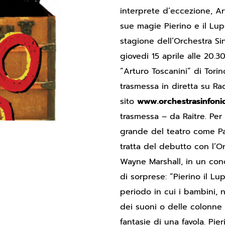
interprete d’eccezione, Art
sue magie Pierino e il Lup
stagione dell’Orchestra Si
giovedi 15 aprile alle 20.30
“Arturo Toscanini” di Torino
trasmessa in diretta su Rad
sito
www.orchestrasinfonica
trasmessa – da Raitre. Per
grande del teatro come Pao
tratta del debutto con l’Or
Wayne Marshall, in un con
di sorprese: “Pierino il Lu
periodo in cui i bambini, 
dei suoni o delle colonn
fantasie di una favola. Pier