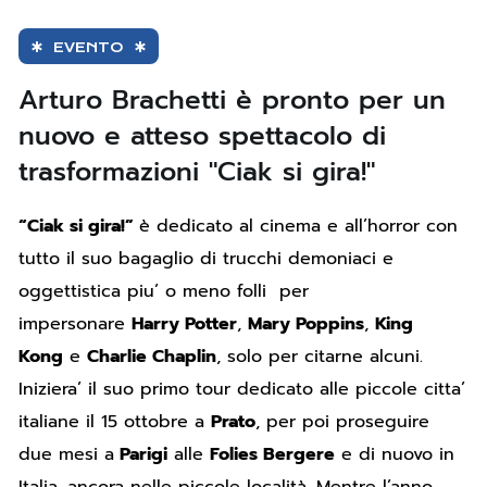
EVENTO
Arturo Brachetti è pronto per un
nuovo e atteso spettacolo di
trasformazioni "Ciak si gira!"
“Ciak si gira!”
è dedicato al cinema e all’horror con
tutto il suo bagaglio di trucchi demoniaci e
oggettistica piu’ o meno folli per
impersonare
Harry Potter
,
Mary Poppins
,
King
Kong
e
Charlie Chaplin
, solo per citarne alcuni.
Iniziera’ il suo primo tour dedicato alle piccole citta’
italiane il 15 ottobre a
Prato
, per poi proseguire
due mesi a
Parigi
alle
Folies Bergere
e di nuovo in
Italia, ancora nelle piccole località. Mentre l’anno