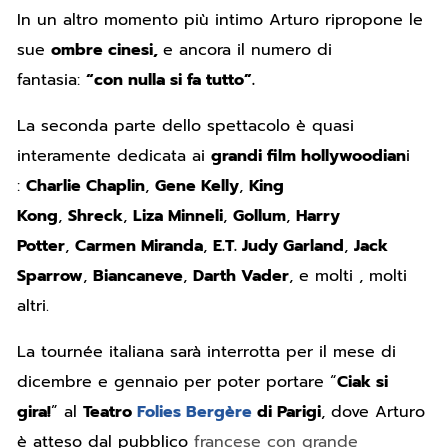
In un altro momento più intimo Arturo ripropone le
sue
ombre cinesi,
e ancora il numero di
fantasia:
“con nulla si fa tutto”.
La seconda parte dello spettacolo è quasi
interamente dedicata ai
grandi film hollywoodian
i
:
Charlie Chaplin
,
Gene Kelly
,
King
Kong
,
Shreck
,
Liza Minneli
,
Gollum
,
Harry
Potter
,
Carmen Miranda
,
E.T. Judy Garland
,
Jack
Sparrow
,
Biancaneve
,
Darth Vader
, e molti , molti
altri.
La tournée italiana sarà interrotta per il mese di
dicembre e gennaio per poter portare “
Ciak si
gira!
” al
Teatro
Folies Bergère
di Parigi
, dove Arturo
è atteso dal pubblico
francese con grande