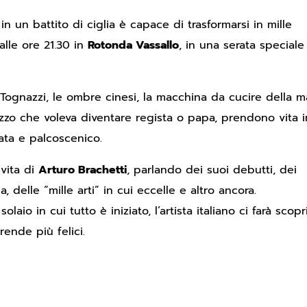
 in un battito di ciglia è capace di trasformarsi in mille
 alle ore 21.30 in
Rotonda Vassallo
, in una serata speciale 
Ugo Tognazzi, le ombre cinesi, la macchina da cucire della
agazzo che voleva diventare regista o papa, prendono vita i
vata e palcoscenico.
vita di
Arturo Brachetti
, parlando dei suoi debutti, dei
, delle “mille arti” in cui eccelle e altro ancora.
aio in cui tutto è iniziato, l’artista italiano ci farà scopr
ende più felici.