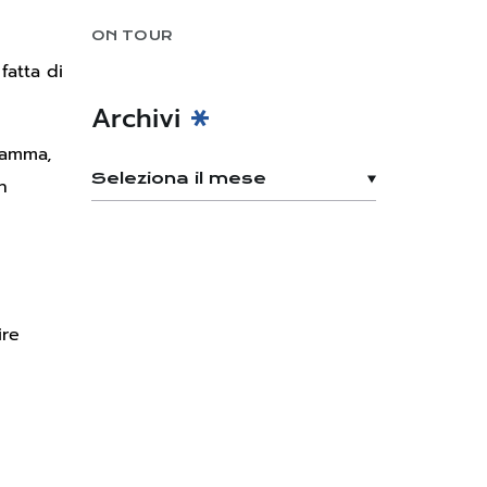
ON TOUR
fatta di
Archivi
 mamma,
n
ire