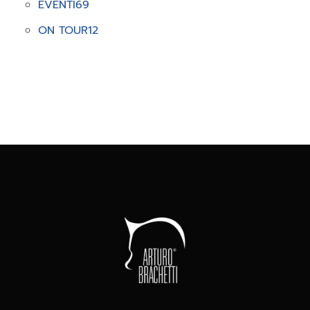
EVENTI
69
ON TOUR
12