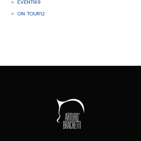
EVENTI
69
ON TOUR
12