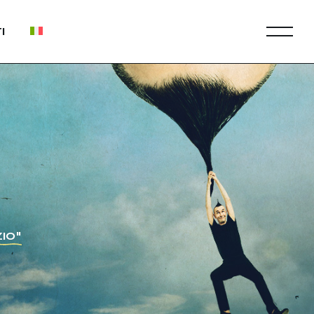
I
IO"