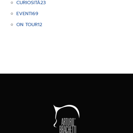
CURIOSITÁ
23
EVENTI
69
ON TOUR
12