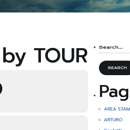
 by TOUR
0
Pag
AREA STA
ARTURO